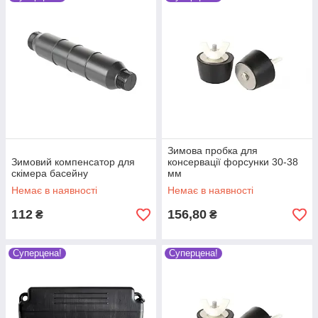
Зимова пробка для
Зимовий компенсатор для
консервації форсунки 30-38
скімера басейну
мм
Немає в наявності
Немає в наявності
112
156,80
₴
₴
Суперцена!
Суперцена!