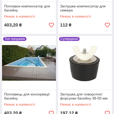
Поплавок-компенсатор для
Заглушка-компенсатор для
басейну
скімера
Немає в наявності
Немає в наявності
403,20
112
₴
₴
Топ продажів
Суперцена!
Поплавець для консервації
Заглушка для поворотної
басейну
форсунки басейну 38-50 мм
Немає в наявності
Немає в наявності
403,20
197,12
₴
₴