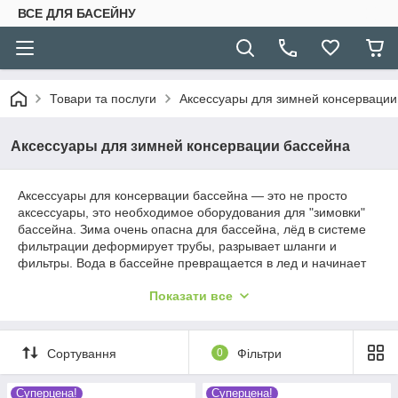
ВСЕ ДЛЯ БАСЕЙНУ
Товари та послуги
Аксессуары для зимней консервации
Аксессуары для зимней консервации бассейна
Аксессуары для консервации бассейна ― это не просто
аксессуары, это необходимое оборудования для "зимовки"
бассейна. Зима очень опасна для бассейна, лёд в системе
фильтрации деформирует трубы, разрывает шланги и
фильтры. Вода в бассейне превращается в лед и начинает
давить на стены внутри бассейна, а если бассейн покрыт
Показати все
плёнкой, высока вероятность, что острые углы льда разрежут
плёнку. Всё это может произойти, если неправильно
консервировать бассейн. В данном случае Вам помогут
аксессуары, которые Вы видите внизу.
Сортування
0
Фільтри
Суперцена!
Суперцена!