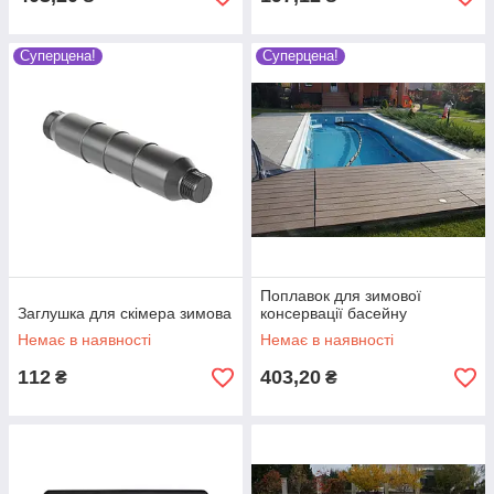
Суперцена!
Суперцена!
Поплавок для зимової
Заглушка для скімера зимова
консервації басейну
Немає в наявності
Немає в наявності
112
403,20
₴
₴