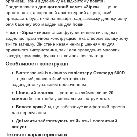
організації зони відпочинку на відкритому повітрі?
Представляємо
двощогловий намет «Зірка»
— це не
просто навіс, а справжній архітектурний акцент, який
прикрасить будь-який ландшафт: сад, заміську ділянку, зону
біля басейну або майданчик для подій.
Намет
«Зірка»
вирізняється футуристичним виглядом і
водночас практичною конструкцією, яка створює велику зону
тіні та затишку. Він стане незамінним рішенням як для
приватного використання, так і для проведення масових
заходів, ярмарків, фуршетів, вечірок, весіль тощо.
Особливості конструкції:
Виготовлений із
якісного поліестеру Oксфорд 600D
— щільний, зносостійкий матеріал із
водовідштовхувальним просоченням.
Швидкий монтаж
— установка займає лише
20
хвилин
без потреби у спеціальних інструментах.
Висота арки 2 м
, що забезпечує комфортний простір
для пересування.
Дві мачти забезпечують стійкість і елегантний
силует.
Технічні характеристики: