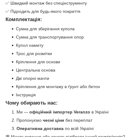
✅ Швидкий монтаж без спецінструменту
✅ Підходить для будь-якого покриття
Комплектація:
Сумка для зберігання купола
Сумка для транспортування опор
Купол намету
Трос для розмітки
Кріплення для основи
Центральна основа
Дві опорні мачти
Кріплення для монтажу в ґрунт або бетон
Інструкція
Чому обирають нас:
Ми —
офіційний імпортер Veranzo
в Україні
Пропонуємо
чесні ціни
без переплат
Оперативна доставка
по всій Україні
💬 Маєте питання або хочете підібрати інший розмір/колір?