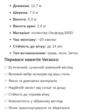
Довжина:
12,7 м
Ширина:
7,3 м
Висота:
5,0 м
Висота арки:
2,0 м
Матеріал:
поліестер Оксфорд 600D
Час монтажу:
~20 хвилин
Стійкість до вітру:
до 14 м/с
Тип встановлення:
трава, пісок, бетон
Переваги наметів Veranzo:
✅ Естетичний, сучасний зовнішній вигляд
✅ Великий вибір кольорів під ваш стиль
✅ Якісні та довговічні матеріали
✅ Надійний захист від сонця та дощу
✅ Стійкість до поривів вітру
✅ Компактність у зібраному вигляді
✅ Легке транспортування та зберігання