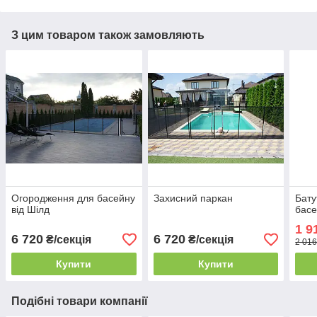
З цим товаром також замовляють
Огородження для басейну
Захисний паркан
Бату
від Шілд
басе
1 9
6 720
6 720
₴/секція
₴/секція
2 016
Купити
Купити
Подібні товари компанії