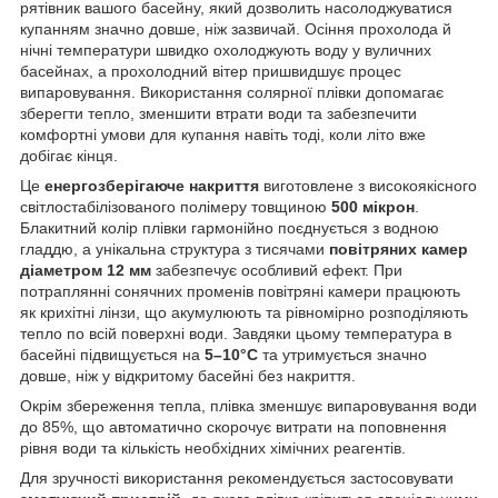
рятівник вашого басейну, який дозволить насолоджуватися
купанням значно довше, ніж зазвичай. Осіння прохолода й
нічні температури швидко охолоджують воду у вуличних
басейнах, а прохолодний вітер пришвидшує процес
випаровування. Використання солярної плівки допомагає
зберегти тепло, зменшити втрати води та забезпечити
комфортні умови для купання навіть тоді, коли літо вже
добігає кінця.
Це
енергозберігаюче накриття
виготовлене з високоякісного
світлостабілізованого полімеру товщиною
500 мікрон
.
Блакитний колір плівки гармонійно поєднується з водною
гладдю, а унікальна структура з тисячами
повітряних камер
діаметром 12 мм
забезпечує особливий ефект. При
потраплянні сонячних променів повітряні камери працюють
як крихітні лінзи, що акумулюють та рівномірно розподіляють
тепло по всій поверхні води. Завдяки цьому температура в
басейні підвищується на
5–10°C
та утримується значно
довше, ніж у відкритому басейні без накриття.
Окрім збереження тепла, плівка зменшує випаровування води
до 85%, що автоматично скорочує витрати на поповнення
рівня води та кількість необхідних хімічних реагентів.
Для зручності використання рекомендується застосовувати