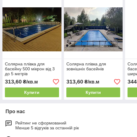
Солярна плівка для
Солярна плівка для
Соля
басейну 500 мікрон від 3
зовнішніх басейнів
басе
до 5 метрів
шири
313,60
313,60
344
₴/кв.м
₴/кв.м
Купити
Купити
Про нас
Рейтинг не сформований
Менше 5 відгуків за останній рік