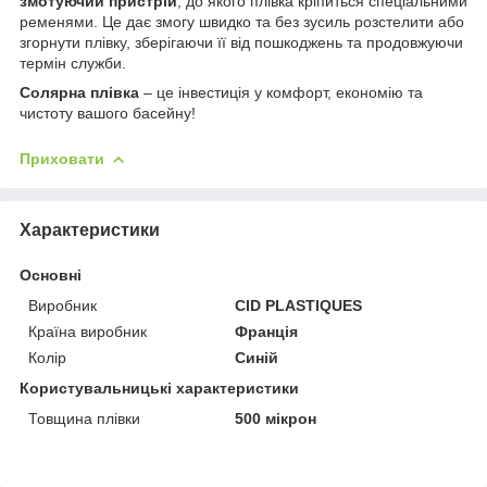
змотуючий пристрій
, до якого плівка кріпиться спеціальними
ременями. Це дає змогу швидко та без зусиль розстелити або
згорнути плівку, зберігаючи її від пошкоджень та продовжуючи
термін служби.
Солярна плівка
– це інвестиція у комфорт, економію та
чистоту вашого басейну!
Приховати
Характеристики
Основні
Виробник
CID PLASTIQUES
Країна виробник
Франція
Колір
Синій
Користувальницькі характеристики
Товщина плівки
500 мікрон