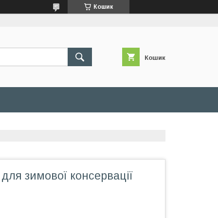
Кошик
Кошик
для зимової консервації