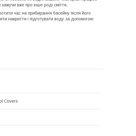
е кажучи вже про інше роді сміття.
отити час на прибирання басейну після його
няти накриття і підготувати воду за допомогою
ol Covers