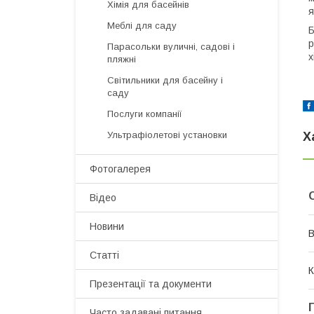
Хімія для басейнів
я
Меблі для саду
Б
р
Парасольки вуличні, садові і
х
пляжні
Світильники для басейну і
саду
Послуги компанії
Х
Ультрафіолетові установки
Фотогалерея
Відео
Новини
В
Статті
К
Презентації та документи
Часто задавані питання