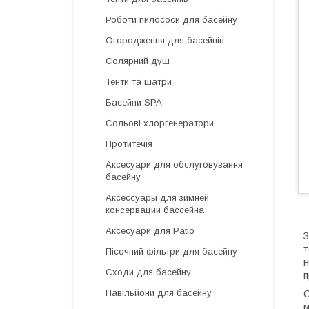
Роботи пилососи для басейну
Огородження для басейнів
Солярний душ
Тенти та шатри
Басейни SPA
Сольові хлоргенератори
Протитечія
Аксесуари для обслуговування
басейну
Аксессуары для зимней
консервации бассейна
Аксесуари для Patio
З
т
Пісочний фільтри для басейну
н
Сходи для басейну
п
Павільйони для басейну
О
м