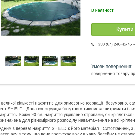
В наявності
Купити
+380 (67) 240-45-45
повернення товару п
 великої кількості накриттів для зимової консервації, безумовно, 
ент SHIELD. Дана конструкція батутного типу може витримати близь
акриття. Кожні 90 см, накриття укріплено стропами, які кріпляться
ризначена для рівномірного розподілу навантаження на всі кріплен
дним з переваг накриття SHIELD є його матеріал - Ситотканини, з 
атеріалу в тому, що воно пропускає воду в чашу басейну не створ