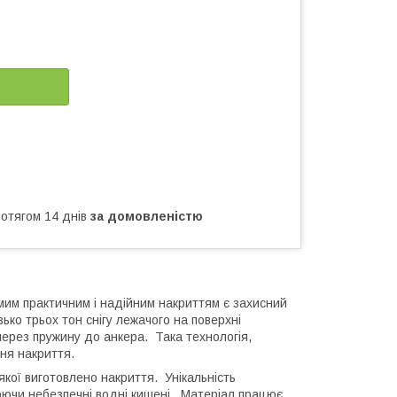
ротягом 14 днів
за домовленістю
самим практичним і надійним накриттям є захисний
ко трьох тон снігу лежачого на поверхні
 через пружину до анкера. Така технологія,
ня накриття.
якої виготовлено накриття. Унікальність
юючи небезпечні водні кишені. Матеріал працює