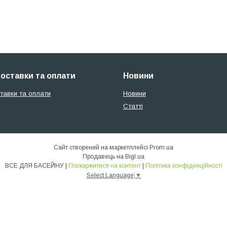
оставки та оплати
Новини
тавки та оплати
Новини
Статті
Сайт створений на маркетплейсі
Prom.ua
Продавець на Bigl.ua
ВСЕ ДЛЯ БАСЕЙНУ |
Поскаржитися на контент
|
Політика конфіденційності
Select Language
▼