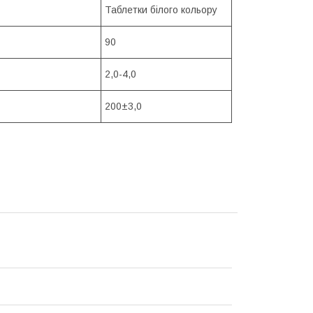
Таблетки білого кольору
90
2,0-4,0
200±3,0