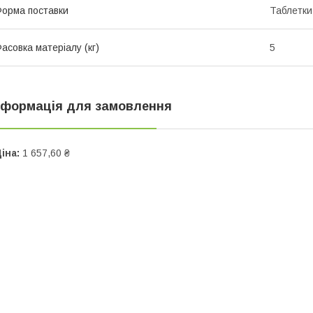
орма поставки
Таблетки
асовка матеріалу (кг)
5
нформація для замовлення
іна:
1 657,60 ₴