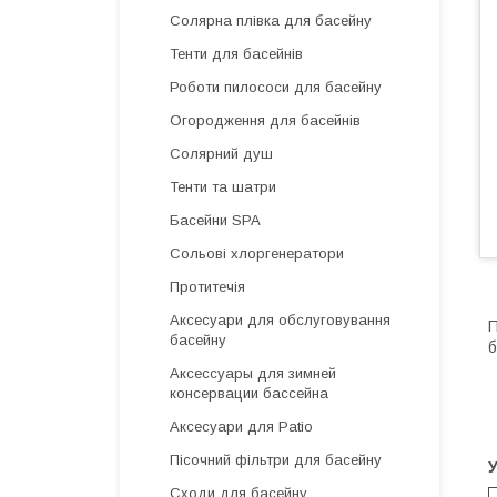
Солярна плівка для басейну
Тенти для басейнів
Роботи пилососи для басейну
Огородження для басейнів
Солярний душ
Тенти та шатри
Басейни SPA
Сольові хлоргенератори
Протитечія
Аксесуари для обслуговування
П
басейну
б
Аксессуары для зимней
консервации бассейна
Аксесуари для Patio
Пісочний фільтри для басейну
У
Сходи для басейну