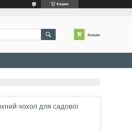
Кошик
Кошик
кний чохол для садової