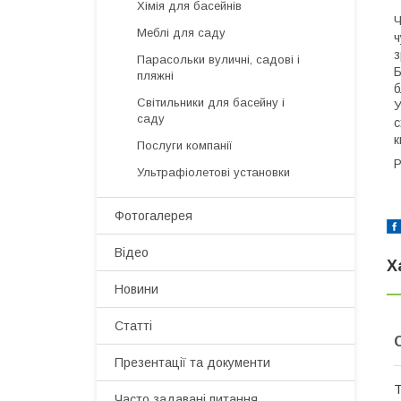
Хімія для басейнів
Ч
Меблі для саду
ч
з
Парасольки вуличні, садові і
Б
пляжні
б
Світильники для басейну і
У
саду
с
к
Послуги компанії
Р
Ультрафіолетові установки
Фотогалерея
Відео
Х
Новини
Статті
Презентації та документи
Т
Часто задавані питання