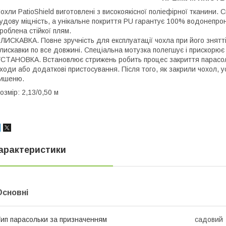
охли PatioShield виготовлені з високоякісної поліефірної тканини.
удову міцність, а унікальне покриття PU гарантує 100% водонепро
роблена стійкої плям.
ЛИСКАВКА. Повне зручність для експлуатації чохла при його знятті
лискавки по все довжині. Спеціальна мотузка полегшує і прискорює
СТАНОВКА. Встановлює стрижень робить процес закриття парасольк
ходи або додаткові пристосування. Після того, як закрили чохол, 
ишеню.
озмір: 2,13/0,50 м
арактеристики
Основні
ип парасольки за призначенням
садовий