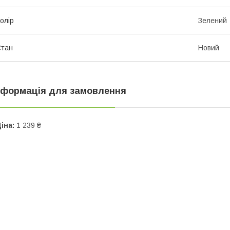
олір
Зелений
Стан
Новий
нформація для замовлення
іна:
1 239 ₴