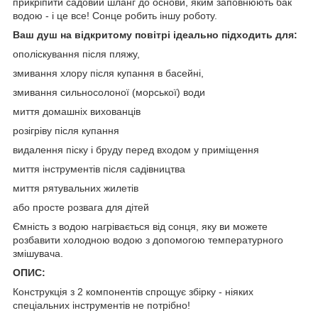
прикріпити садовий шланг до основи, яким заповнюють бак
водою - і це все! Сонце робить іншу роботу.
Ваш душ на відкритому повітрі ідеально підходить для:
ополіскування після пляжу,
змивання хлору після купання в басейні,
змивання сильносолоної (морської) води
миття домашніх вихованців
розігріву після купання
видалення піску і бруду перед входом у приміщення
миття інструментів після садівництва
миття рятувальних жилетів
або просте розвага для дітей
Ємність з водою нагрівається від сонця, яку ви можете
розбавити холодною водою з допомогою температурного
змішувача.
ОПИС:
Конструкція з 2 компонентів спрощує збірку - ніяких
спеціальних інструментів не потрібно!