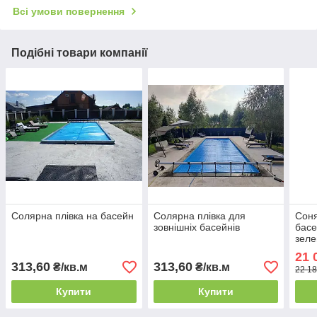
Всі умови повернення
Подібні товари компанії
Солярна плівка на басейн
Солярна плівка для
Соня
зовнішніх басейнів
басе
зел
21 
313,60
313,60
₴/кв.м
₴/кв.м
22 18
Купити
Купити